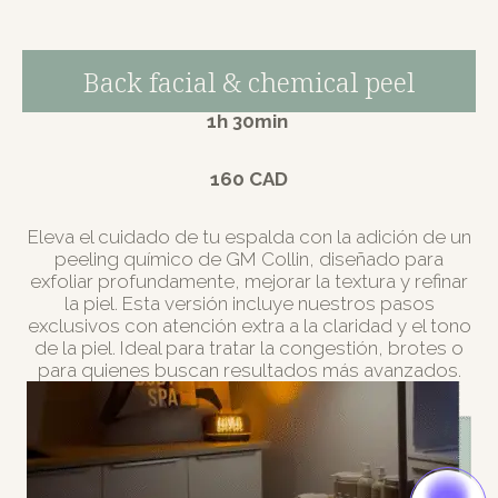
Back facial & chemical peel
1h 30min
160 CAD
Eleva el cuidado de tu espalda con la adición de un
peeling químico de GM Collin, diseñado para
exfoliar profundamente, mejorar la textura y refinar
la piel. Esta versión incluye nuestros pasos
exclusivos con atención extra a la claridad y el tono
de la piel. Ideal para tratar la congestión, brotes o
para quienes buscan resultados más avanzados.