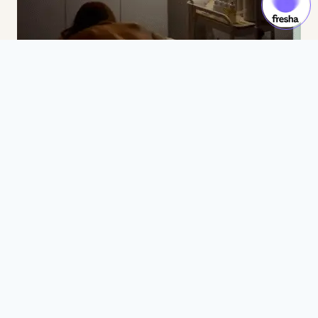
Spa corporal completo
1h 30min
185 CAD
Desconéctate y vive la experiencia de nuestros
tratamientos para todo el cuerpo con productos
Vagheggi, reconocidos por su cuidado eficaz y no
invasivo. Ya sea que busques una relajación